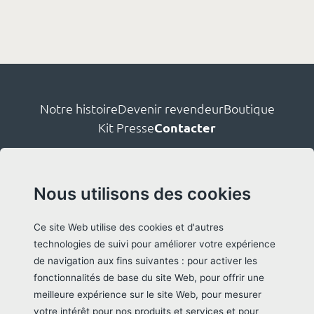
Notre histoire
Devenir revendeur
Boutique
Kit Presse
Contacter
Nous utilisons des cookies
Ce site Web utilise des cookies et d'autres
Suivez-nous
technologies de suivi pour améliorer votre expérience
de navigation aux fins suivantes :
pour activer les
fonctionnalités de base du site Web
,
pour offrir une
meilleure expérience sur le site Web
,
pour mesurer
illo, le protecteur de vos savons solides.
À
votre intérêt pour nos produits et services et pour